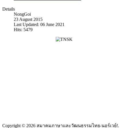
Details
NongGoi
23 August 2015
Last Updated: 06 June 2021
Hits: 5479
ศูนย์การเรียนรู้ เขตเอิสท์โฟลด์
สมาคมภาษาและวัฒนธรรม
ประเทศนอร์เวย์
ไทย-นอร์เวย์
THAI/NORSK SPRÅK- OG
Thailand NFE Learning
KULTURFORENING
Centre, Østfold,
Postadresse: Postboks 775
Norway
Krapfoss, 15019 Moss
Adresse: Kiellands
gate 10, 1767
Halden, Norway
Organisasjonsnr: 994 598 155
Bankkonto: 6120 05 75171 Vipps: 112671
Copyright © 2026 สมาคมภาษาและวัฒนธรรมไทย-นอร์เวย์!.